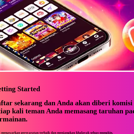
tting Started
ftar sekarang dan Anda akan diberi komisi
tiap kali teman Anda memasang taruhan pa
rmainan.
 menawarkan persyaratan terbaik dan menjangkau khalayak seluas mungkin.