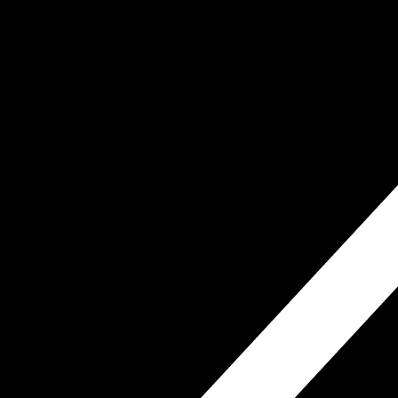
dungi data pengguna selama menggunakan layanan yang tersedia.
tform dengan lebih nyaman.
a membutuhkan informasi mengenai akun, fitur platform, maupun
juk yang tersedia pada halaman pendaftaran.