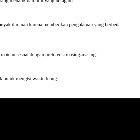
 yang menarik dan fitur yang beragam.
g banyak diminati karena memberikan pengalaman yang berbeda
mainan sesuai dengan preferensi masing-masing.
k untuk mengisi waktu luang.
ponsif sehingga tampilan dapat menyesuaikan ukuran layar pengguna
l ini memungkinkan pengguna untuk mengakses platform kapan saja